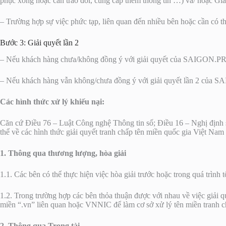
phục xong hoặc cần trao đổi, cung cấp thêm thông tin …) và/ hoặc Giấy
– Trường hợp sự việc phức tạp, liên quan đến nhiều bên hoặc cần có t
Bước 3: Giải quyết lần 2
– Nếu khách hàng chưa/không đồng ý với giải quyết của SAIGON.PRO, 
– Nếu khách hàng vẫn không/chưa đồng ý với giải quyết lần 2 của SA
Các hình thức xử lý khiếu nại:
Căn cứ Điều 76 – Luật Công nghệ Thông tin số; Điều 16 – Nghị định s
thể về các hình thức giải quyết tranh chấp tên miền quốc gia Việt Nam
1. Thông qua thương lượng, hòa giải
1.1. Các bên có thể thực hiện việc hòa giải trước hoặc trong quá trình 
1.2. Trong trường hợp các bên thỏa thuận được với nhau về việc giải q
miền “.vn” liên quan hoặc VNNIC để làm cơ sở xử lý tên miền tranh c
2. Thông qua Trọng tài