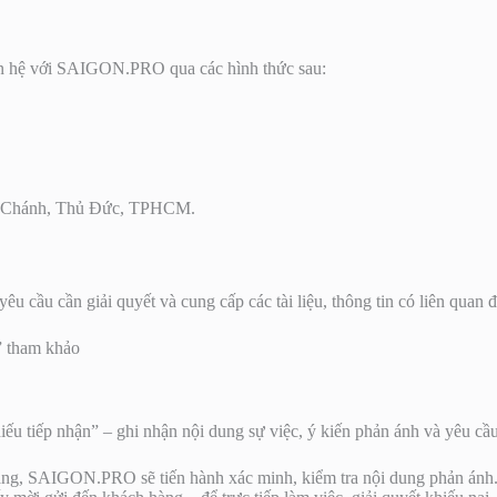
iên hệ với SAIGON.PRO qua các hình thức sau:
ình Chánh, Thủ Đức, TPHCM.
êu cầu cần giải quyết và cung cấp các tài liệu, thông tin có liên quan 
” tham khảo
ếu tiếp nhận” – ghi nhận nội dung sự việc, ý kiến phản ánh và yêu cầ
hàng, SAIGON.PRO sẽ tiến hành xác minh, kiểm tra nội dung phản án