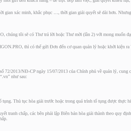
 mời gửi đến khách hàng – để trực tiếp làm việc, giải quyết khiếu nại,
hời gian xác minh, khắc phục …, thời gian giải quyết sẽ dài hơn. Nhưn
chúng tôi sẽ có Thư trả lời hoặc Thư mời (lần 2) với mong muốn đạt 
IGON.PRO, thì có thể gửi Đơn đến cơ quan quản lý hoặc khởi kiện ra 
ố 72/2013/NĐ-CP ngày 15/07/2013 của Chính phủ về quản lý, cung cấp,
 “.vn” như sau:
tố tụng. Thủ tục hòa giải trước hoặc trong quá trình tố tụng được thực h
uyết tranh chấp, các bên phải lập Biên bản hòa giải thành theo quy đị
hấp.