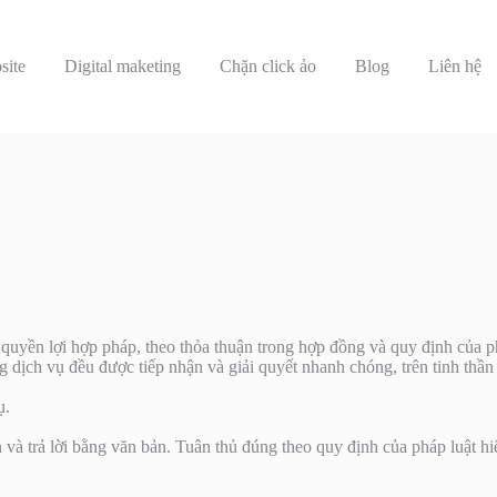
site
Digital maketing
Chặn click ảo
Blog
Liên hệ
n lợi hợp pháp, theo thỏa thuận trong hợp đồng và quy định của ph
dịch vụ đều được tiếp nhận và giải quyết nhanh chóng, trên tinh thần cầ
ụ.
 và trả lời bằng văn bản. Tuân thủ đúng theo quy định của pháp luật hi